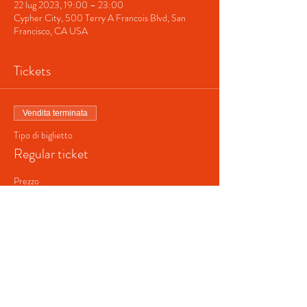
22 lug 2023, 19:00 – 23:00
Cypher City, 500 Terry A Francois Blvd, San
Francisco, CA USA
Tickets
Vendita terminata
Tipo di biglietto
Regular ticket
Prezzo
40,00 USD
+1,00 USD di commissione di servizio sui biglietti