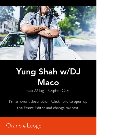
Yung Shah w/DJ
Maco
sab 22 lug
  |  
Cypher City
I’m an event description. Click here to open up
the Event Editor and change my text.
Orario e Luogo