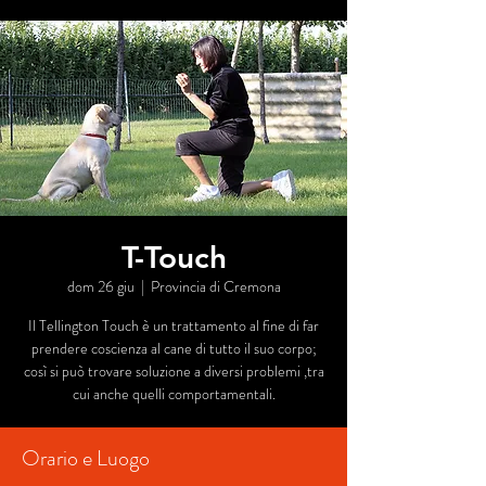
T-Touch
dom 26 giu
  |  
Provincia di Cremona
Il Tellington Touch è un trattamento al fine di far
prendere coscienza al cane di tutto il suo corpo;
così si può trovare soluzione a diversi problemi ,tra
cui anche quelli comportamentali.
Orario e Luogo