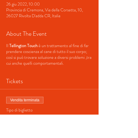
26 giu 2022, 10:00
Provincia di Cremona, Via della Corsetta, 10,
26027 Rivolta D'adda CR, Italia
About The Event
Il
Tellington Touch
è un trattamento al fine di far
prendere coscienza al cane di tutto il suo corpo;
così si può trovare soluzione a diversi problemi ,tra
cui anche quelli comportamentali.
Tickets
Vendita terminata
Tipo di biglietto
Partecipazione
Prezzo